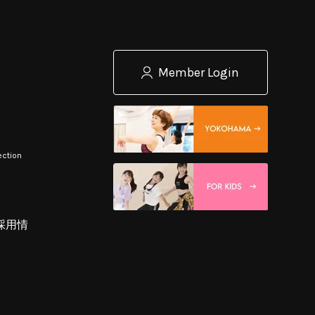
Member Login
ection
採用情