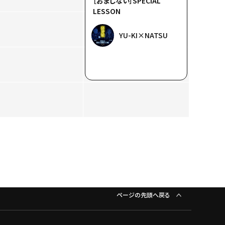
［おまじない］SPECIAL
LESSON
YU-KI×NATSU
ページの先頭へ戻る