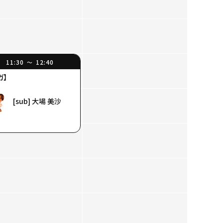
11:30
12:40
〜
ガ】
[sub] 大場 美沙