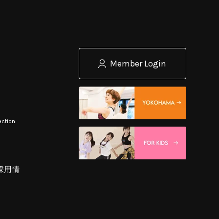
Member Login
ection
採用情