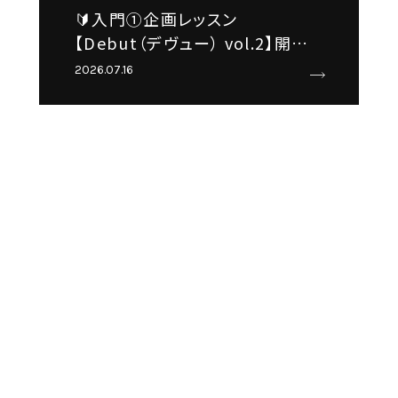
🔰入門①企画レッスン
【Debut（デヴュー） vol.2】開催
決定✨
2026.07.16