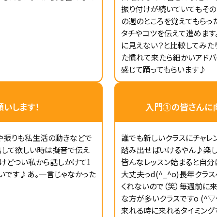
振り付けが続いていてもその
の週のところを覚えてもらった
タチやコツを伝えて進めます
に見えない？と比較してみた
た慣れて来たら細かいアドバ
感じて踊ってもらいます♪
いします！
入門①の皆さんに
や振りも私生活の動きなどで
誰でも新しいクラスにチャレ
出して欲しい時は擬音で伝え
踏み出せばいけるやん♪楽し
いけどつい私から話しかけて1
皆んなレッスン始まると自分
いです♪あ。一言じゃなかった
大丈夫っd(^_^o)長年ク
くれないので（笑）毎週前に
な方が多いクラスですo (^
来れる時に来れるタイミング