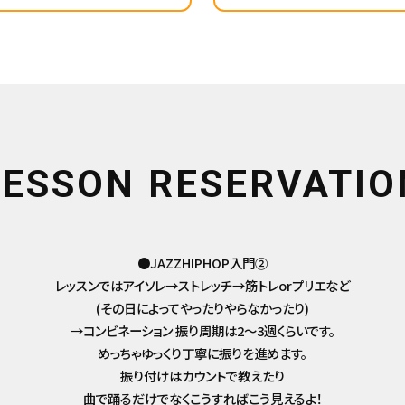
LESSON RESERVATIO
●JAZZHIPHOP入門②
レッスンではアイソレ→ストレッチ→筋トレorプリエなど
(その日によってやったりやらなかったり)
→コンビネーション 振り周期は2～3週くらいです。
めっちゃゆっくり丁寧に振りを進めます。
振り付けはカウントで教えたり
曲で踊るだけでなくこうすればこう見えるよ！