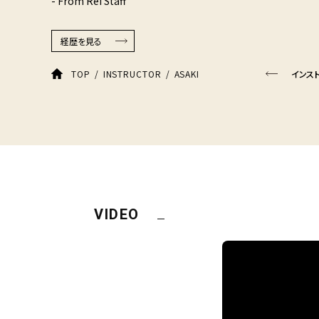
- From Rei Staff
経歴を見る
ASAKI
TOP
INSTRUCTOR
インス
VIDEO