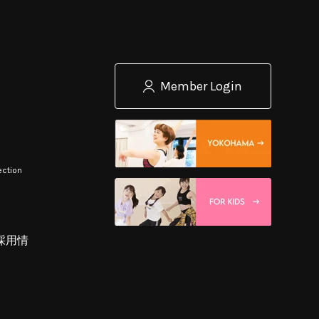
Member Login
ection
採用情