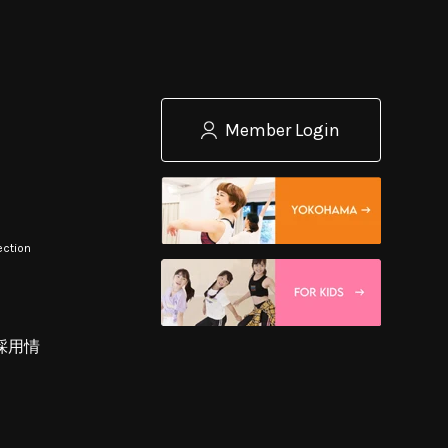
Member Login
ection
採用情