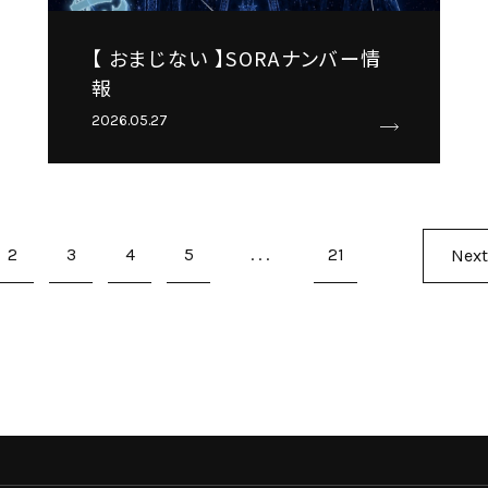
【 おまじない 】SORAナンバー情
報
2026.05.27
2
3
4
5
...
21
Next