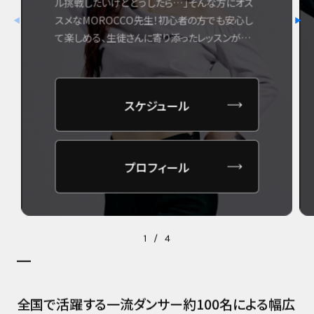
ル挑戦したいけどどうしたら…」そんな方にオス
スメなMOROCCO先生！初心者の方でも安心し
◀
▶
て楽しめる、生徒さんに寄り添ったレッスンが人
気です♡ 流行りの曲に合わせて踊るだけでなく、
来る生徒さんに合わせて進むレッスンスタイルが
生徒さんに喜ばれているクラスです♩ブランクあ
スケジュール
けの方や、ダンス経験に自信が無い方はぜひ受
けてみて下さい＾＾
プロフィール
1
/
4
全国で活躍する一流ダンサー約100名による幅広