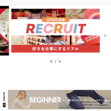
◀
▶
5
/
5