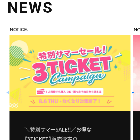
NEWS
NOTICE.
NO
◀
▶
＼特別サマーSALE‼️／お得な
【3TICKET】販売決定🌻