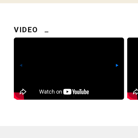
VIDEO
◀
▶
1
/
4