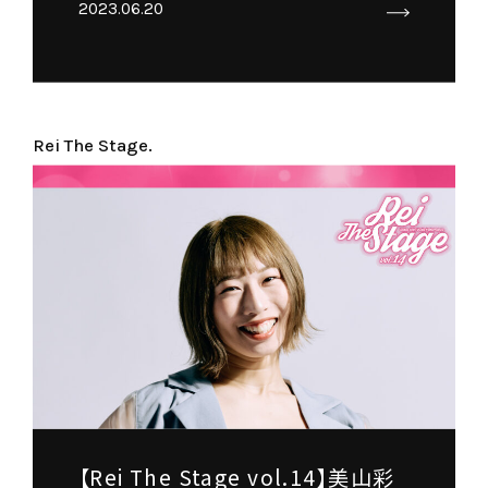
2023.06.20
Rei The Stage.
【Rei The Stage vol.14】美山彩