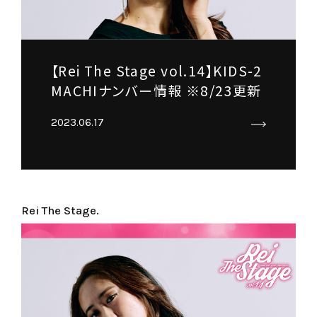
【Rei The Stage vol.14】KIDS-2
MACHIナンバー情報 ※8/23更新
2023.06.17
Rei The Stage.