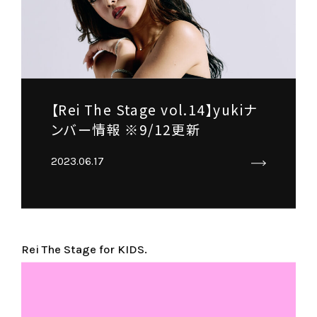
【Rei The Stage vol.14】yukiナ
ンバー情報 ※9/12更新
2023.06.17
Rei The Stage for KIDS.