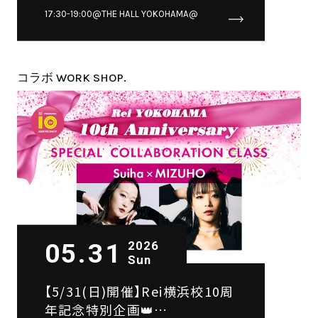
KanancE×MayuOta×萌香
17:30-19:00@THE HALL YOKOHAMA@
SPECIAL COLLABORATION
CLASS👠
コラボ WORK SHOP.
05.31
2026
Sun
【5/31(日)開催】Rei横浜校10周
年記念特別企画👑