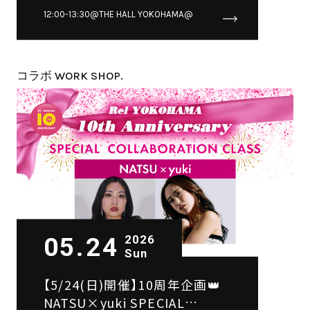
HinA×Yuukii SPECIAL
12:00-13:30@THE HALL YOKOHAMA@
COLLABORATION CLASS👭
コラボ WORK SHOP.
05.24
2026
Sun
【5/24(日)開催】10周年企画👑
NATSU×yuki SPECIAL