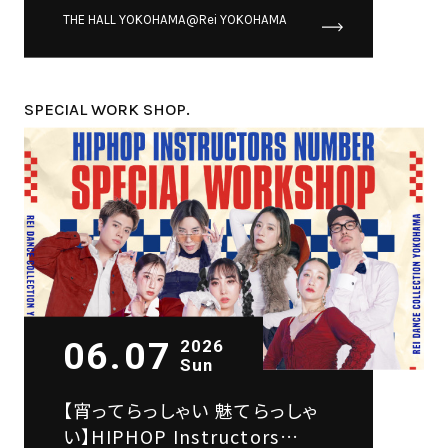
Instructors number SPECIAL
THE HALL YOKOHAMA@Rei YOKOHAMA
WORKSHOP
SPECIAL WORK SHOP.
06.07
2026
Sun
【宵ってらっしゃい 魅てらっしゃ
い】HIPHOP Instructors