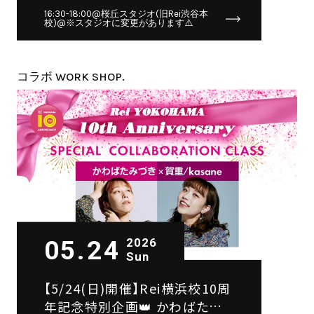
BeBe×YOULI SPECIAL
16:30-18:00@桜丘スタジオ(旧Rei渋谷本
校)@※スタジオに変更があります⚠️
COLLABORATION CLASS🌠
コラボ WORK SHOP.
05.24
2026
Sun
【5/24(日)開催】Rei横浜校10周
年記念特別企画👑 かわばたみ