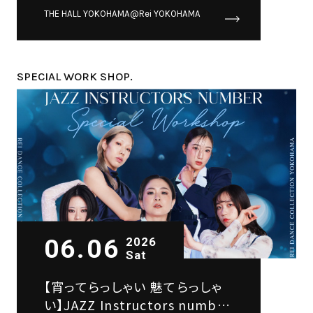
number SPECIAL
THE HALL YOKOHAMA@Rei YOKOHAMA
WORKSHOP
SPECIAL WORK SHOP.
06.06
2026
Sat
【宵ってらっしゃい 魅てらっしゃ
い】JAZZ Instructors number