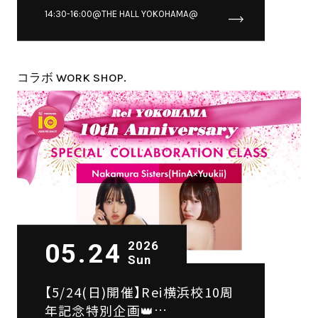
づき×賀重/kasane SPECIAL
14:30-16:00@THE HALL YOKOHAMA@
COLLABORATION CLASS💫
コラボ WORK SHOP.
05.24
2026
Sun
【5/24(日)開催】Rei横浜校10周
年記念特別企画👑