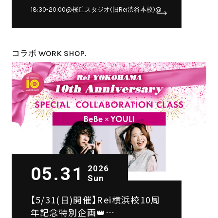
Suiha×MIZUHO SPECIAL
18:30-20:00@桜丘スタジオ(旧Rei渋谷本校)@
COLLABORATION CLASS🤍
コラボ WORK SHOP.
05.31
2026
Sun
【5/31(日)開催】Rei横浜校10周
年記念特別企画👑