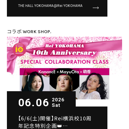
SPECIAL WORKSHOP
THE HALL YOKOHAMA@Rei YOKOHAMA
コラボ WORK SHOP.
06.06
2026
Sat
【6/6(土)開催】Rei横浜校10周
年記念特別企画👑