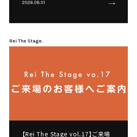
2026.08.01
Rei The Stage.
【Rei The Stage vol.17】ご来場