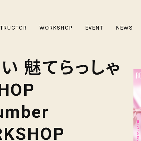
STRUCTOR
WORKSHOP
EVENT
NEWS
ゃい 魅てらっしゃ
PHOP
number
RKSHOP