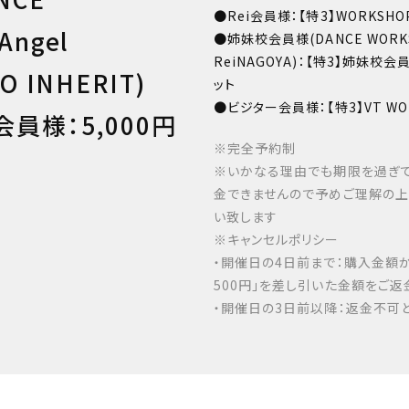
●Rei会員様：【特3】WORKSH
Angel
●姉妹校会員様(DANCE WORKS・
ReiNAGOYA)：【特3】姉妹校会
O INHERIT)
ット
●ビジター会員様：【特3】VT WO
員様：5,000円
※完全予約制
※いかなる理由でも期限を過ぎて
金できませんので予めご理解の
い致します
※キャンセルポリシー
・開催日の4日前まで：購入金額
500円」を差し引いた金額をご返
・開催日の3日前以降：返金不可と