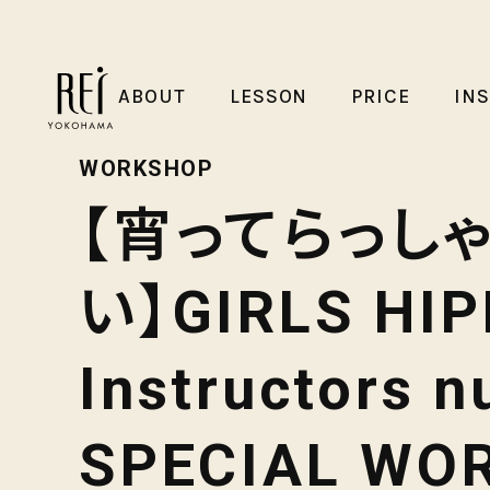
ABOUT
LESSON
PRICE
IN
WORKSHOP
【宵ってらっし
い】GIRLS HI
Instructors 
SPECIAL WO