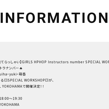
INFORMATIO
っしゃい】GIRLS HPHOP Instructors number SPECIAL WO
ントラナンバー🔥
uiha・yuki・萌香
SPECIAL WORKSHOP💥が、
LL YOKOHAMAで開催決定！！
8:00〜19:30
 YOKOHAMA