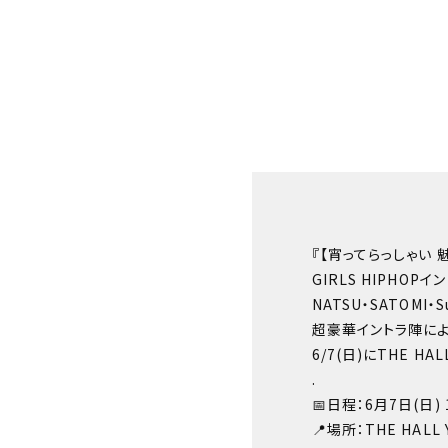
『【宵ってらっしゃい 魅てら
GIRLS HIPHOPイ
NATSU・SATOMI・S
超豪華イントラ陣による
6/7(日)にTHE HA
.
📅日程：6月7日(日) 1
📍場所：THE HALL