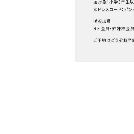
🎀対象：小学3年生
👗ドレスコード：ピン
💰参加費
Rei会員・姉妹校会員：¥
ご予約はどうぞお早