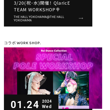
3/20(祝･水)開催！ QlaricE
TEAM WORKSHOP🍭
THE HALL YOKOHAMA@THE HALL
YOKOHAMA
コラボ WORK SHOP.
01.24
2024
Wed