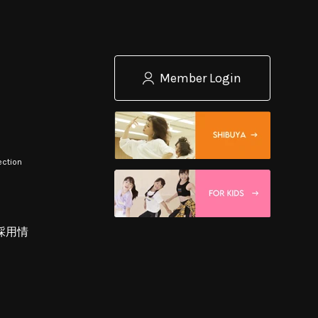
Member Login
ection
採用情