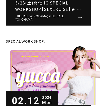
3/23(土)開催 IG SPECIAL
WORKSHOP【SEXERCISE】🔥 ※
予約スタートは2/17(土)12:00～
THE HALL YOKOHAMA@THE HALL
YOKOHAMA
SPECIAL WORK SHOP.
02.12
2024
Mon