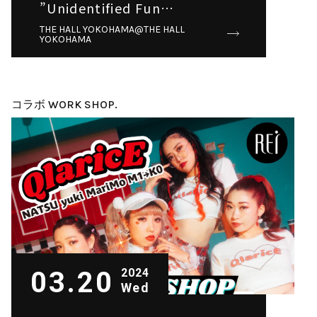
”Unidentified Fun
Orchestra” WORKSHOP💗
THE HALL YOKOHAMA@THE HALL
YOKOHAMA
コラボ WORK SHOP.
03.20
2024
Wed