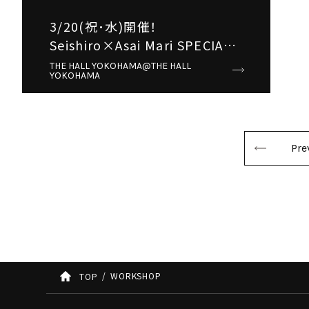
3/20(祝･水)開催！
Seishiro×Asai Mari SPECIAL
WORKSHOP🎻
THE HALL YOKOHAMA@THE HALL
YOKOHAMA
Pre
WORKSHOP
TOP