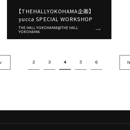
【THEHALLYOKOHAMA企画】
yucca SPECIAL WORKSHOP
THE HALL YOKOHAMA@THE HALL
YOKOHAMA
2
3
4
5
6
v
N