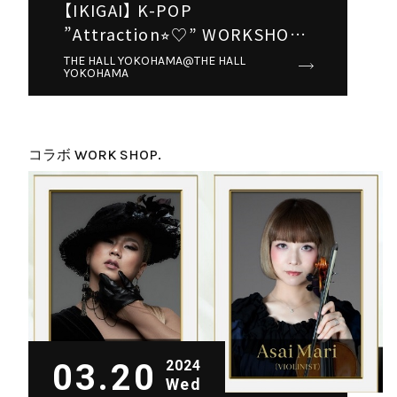
【IKIGAI】 K-POP
”Attraction⭐︎♡” WORKSHOP
🔥
THE HALL YOKOHAMA@THE HALL
YOKOHAMA
コラボ WORK SHOP.
03.20
2024
Wed