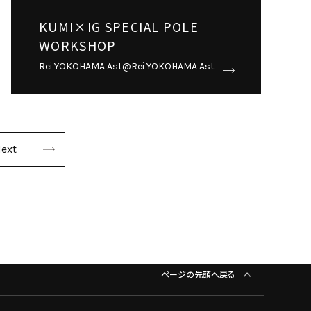
KUMI×IG SPECIAL POLE
WORKSHOP
Rei YOKOHAMA Ast@Rei YOKOHAMA Ast
ext
ページの先頭へ戻る