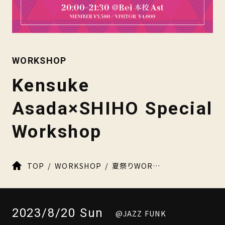
WORKSHOP
Kensuke
Asada×SHIHO Special
Workshop
TOP
WORKSHOP
夏祭りWORKSHOP【第2弾】Kensuke Asada×SHIHO Special Workshop開催決定！！
2023/8/20 Sun
@JAZZ FUNK