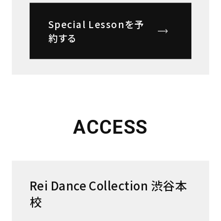
Special Lessonを予
約する
ACCESS
Rei Dance Collection 渋谷本
校