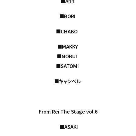
■Anri
■BORI
■CHABO
■MAKKY
■NOBUI
■SATOMI
■キャンベル
From Rei The Stage vol.6
■ASAKI