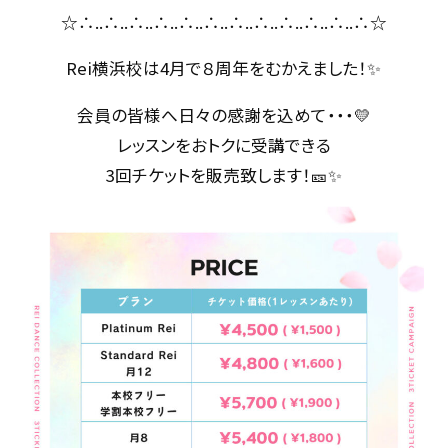
☆∴..∴..∴..∴..∴..∴..∴..∴..∴..∴..∴..∴☆
Rei横浜校は4月で８周年をむかえました！✨
会員の皆様へ日々の感謝を込めて・・・💛
レッスンをおトクに受講できる
3回チケットを販売致します！🎫✨