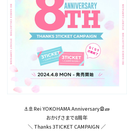
⚓️🚢Rei YOKOHAMA Anniversary🎡🧱
おかげさまで8周年
＼ Thanks 3TICKET CAMPAIGN ／