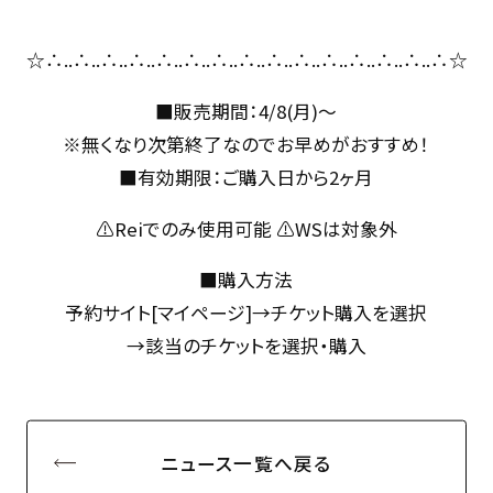
☆∴..∴..∴..∴..∴..∴..∴..∴..∴..∴..∴..∴..∴..∴..∴☆
■販売期間：4/8(月)〜
※無くなり次第終了なのでお早めがおすすめ！
■有効期限：ご購入日から2ヶ月
⚠︎Reiでのみ使用可能 ⚠︎WSは対象外
■購入方法
予約サイト[マイページ]→チケット購入を選択
→該当のチケットを選択・購入
ニュース一覧へ戻る