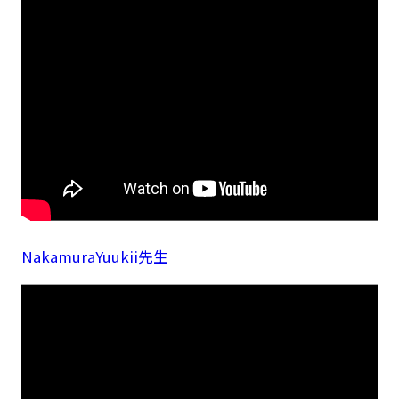
NakamuraYuukii先生