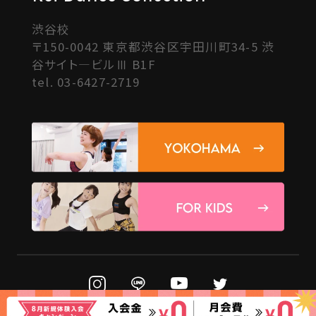
渋谷校
〒150-0042 東京都渋谷区宇田川町34-5 渋
谷サイト―ビルⅢ B1F
tel.
03-6427-2719