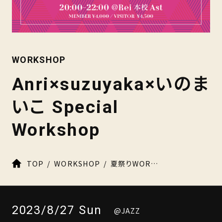
WORKSHOP
Anri×suzuyaka×いのま
いこ Special
Workshop
TOP
WORKSHOP
夏祭りWORKSHOP【第3弾】Anri×suzuyaka×いのまいこ Special Workshop開催決定！！
2023/8/27 Sun
@JAZZ