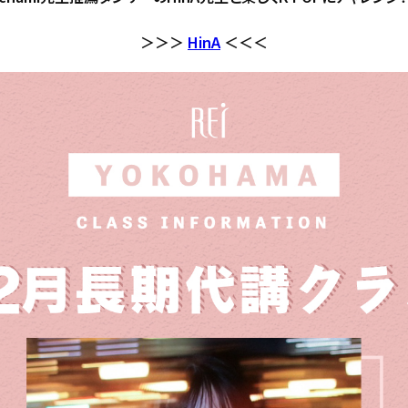
＞＞＞
HinA
＜＜＜