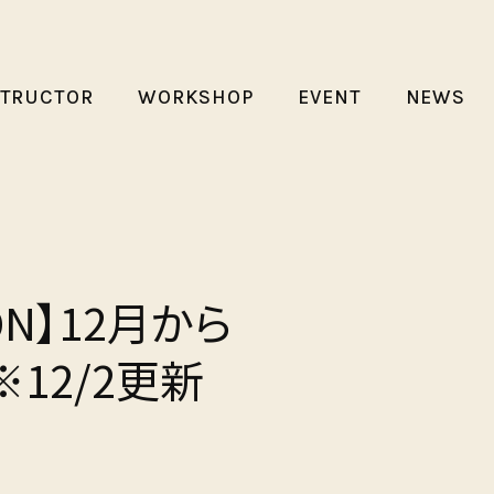
STRUCTOR
WORKSHOP
EVENT
NEWS
ION】12月から
12/2更新