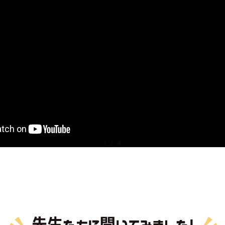
1
/
4