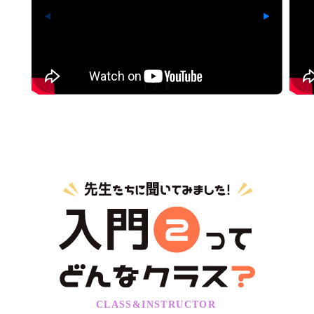
◀
▶
1
/
5