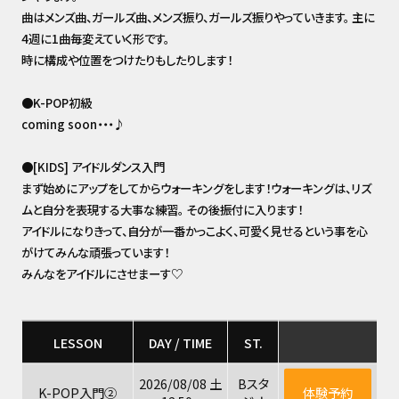
曲はメンズ曲、ガールズ曲、メンズ振り、ガールズ振りやっていきます。 主に
4週に1曲毎変えていく形です。
時に構成や位置をつけたりもしたりします！
●K-POP初級
coming soon・・・♪
●[KIDS] アイドルダンス入門
まず始めにアップをしてからウォーキングをします！ウォーキングは、リズ
ムと自分を表現する大事な練習。 その後振付に入ります！
アイドルになりきって、自分が一番かっこよく、可愛く見せるという事を心
がけてみんな頑張っています！
みんなをアイドルにさせまーす♡
LESSON
DAY / TIME
ST.
2026/08/08 土
Bスタ
K-POP入門②
体験予約