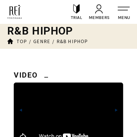
ニュース一覧
TRIAL
MEMBERS
NEWS
R&B HIPHOP
TOP
GENRE
R&B HIPHOP
FAQ
VIDEO
ACCESS
◀
▶
CONTACT