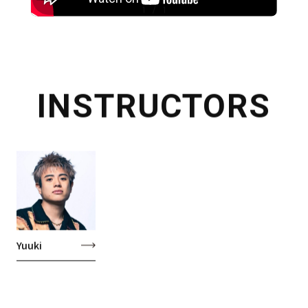
RECRUIT
1
/
1
INSTRUCTORS
Yuuki
© 2025 REI DANCE COLLECTION Co.,Ltd.