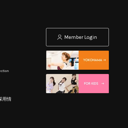
Member Login
ection
採用情