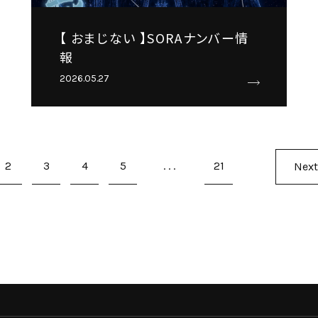
【 おまじない 】SORAナンバー情
報
2026.05.27
2
3
4
5
...
21
Next