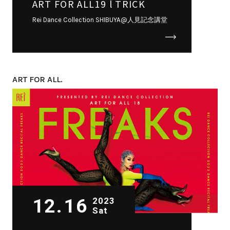
ART FOR ALL19 l TRICK
Rei Dance Collection SHIBUYA@人見記念講堂
ART FOR ALL.
12.16
2023
Sat