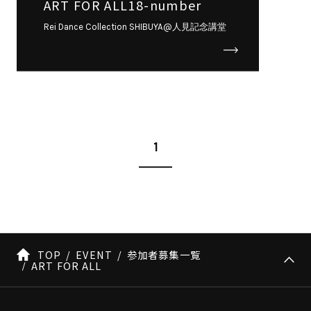
ART FOR ALL18-number
Rei Dance Collection SHIBUYA@人見記念講堂
1
TOP
EVENT
参加者募集一覧
ART FOR ALL