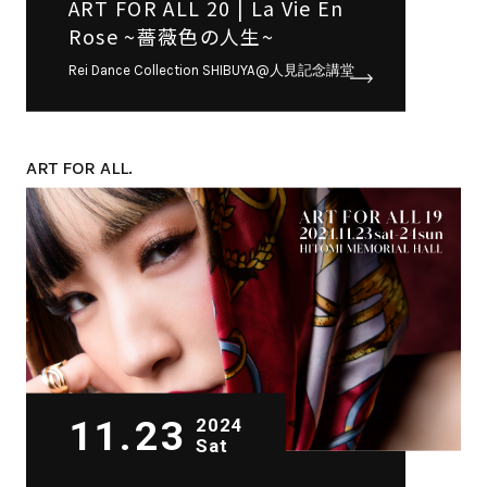
ART FOR ALL 20 | La Vie En
Rose ~薔薇色の人生~
Rei Dance Collection SHIBUYA@人見記念講堂
ART FOR ALL.
11.23
2024
Sat