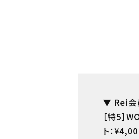
▼ Rei
［特5］W
ト：¥4,00