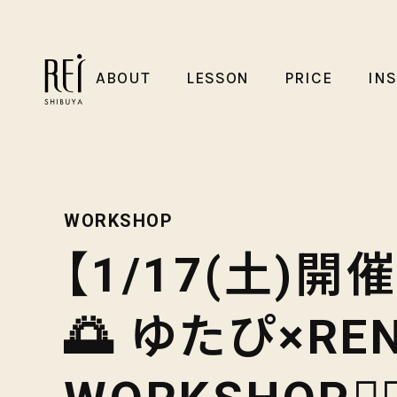
ABOUT
LESSON
PRICE
IN
WORKSHOP
【1/17(土)
🌅 ゆたぴ×REN