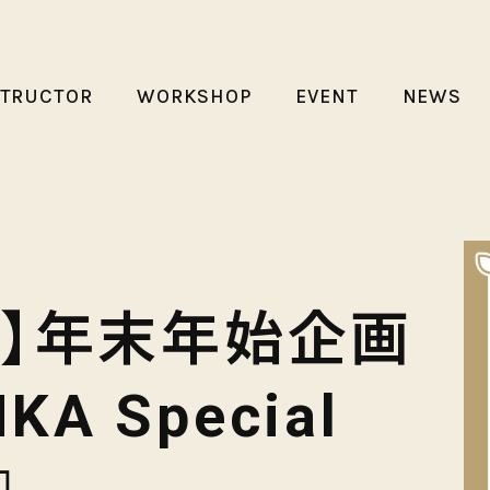
STRUCTOR
WORKSHOP
EVENT
NEWS
開催】年末年始企画
KA Special