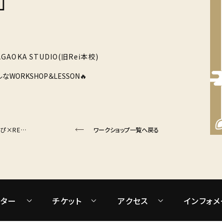

AGAOKA STUDIO(旧Rei本校)
なWORKSHOP＆LESSON🔥
【1/17(土)開催】年末年始企画🌅 ゆたぴ×RENKA Special WORKSHOP❤️‍🔥
ワークショップ一覧へ戻る
クター
チケット
アクセス
インフォメ