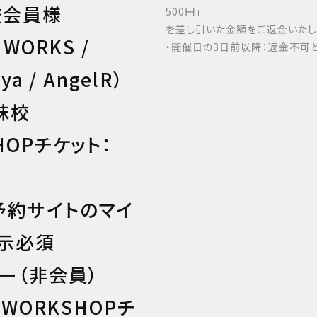
校会員様
500円」
を差し引いた金額をご返金いたし
 WORKS /
・開催日の3日前以降：返金不可と
ya / AngelR）
妹校
HOPチケット：
予約サイトのマイ
示必須
ター（非会員）
 WORKSHOPチ