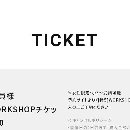
TICKET
※女性限定・小5〜受講可能
会員様
予約サイトより『[特5]WORKSH
ORKSHOPチケッ
入の上ご予約ください。
0
＜キャンセルポリシー＞
・開催日の4日前まで：購入金額