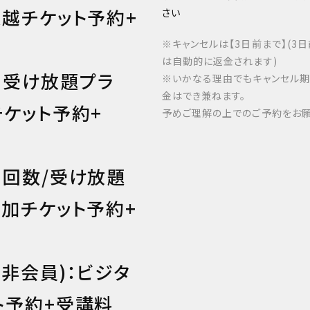
繰越チケット予約+
さい
※キャンセルは【3日前まで】(3
は自動的に返金されます)
 受け放題プラ
※いかなる理由でもキャンセル
金はでき兼ねます。
チケット予約+
予めご理解の上でのご予約をお願
 回数/受け放題
追加チケット予約+
(非会員)：ビジタ
ト予約+受講料