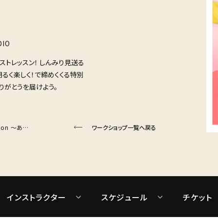
DIO
ストレッスン！ しんみり見送る
明るく楽しく！で締めくくる特別
ありがとうを届けよう。
【3/29(日)開催】NOBUI Special Lesson ～ありがとうはつづくよ どこまでも～
ワークショップ一覧へ戻る
インストラクター
スケジュール
チケット