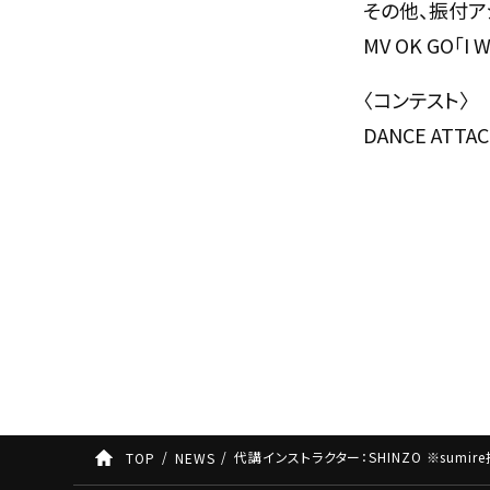
その他、振付ア
MV OK GO「I
〈コンテスト〉
DANCE ATTA
代講インストラクター：SHINZO ※sumi
TOP
NEWS