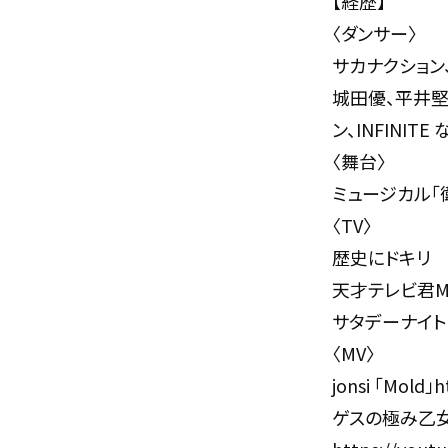
【経歴】
〈ダンサー〉
サカナクション、
城田優、平井堅
ン、INFINITE 
〈舞台〉
ミュージカル「
〈TV〉
歴史にドキリ
天才テレビ君M
サタデーナイト
〈MV〉
jonsi 「Mold」h
ゲスの極み乙女