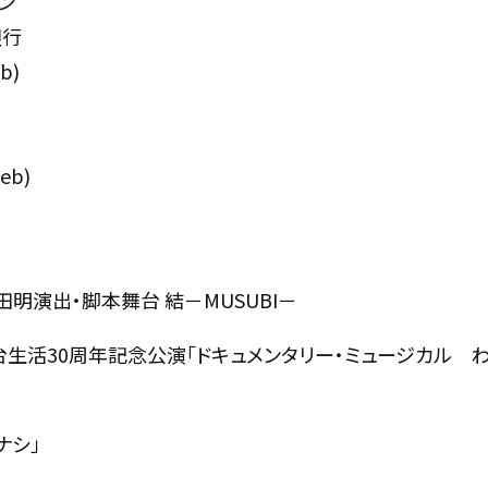
ン
銀行
b)
eb)
石田明演出・脚本舞台 結－MUSUBI－
生活30周年記念公演「ドキュメンタリー・ミュージカル 
ナシ」