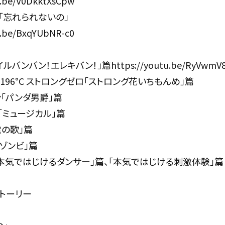
u.be/V0DkktXsCpw
「忘れられないの」
u.be/BxqYUbNR-c0
バンバン！エレキバン！」篇https://youtu.be/RyVwmV8
196°C ストロングゼロ「ストロング花いちもんめ」篇
ン「パンダ男爵」篇
「ミュージカル」篇
家電の歌」篇
のゾンビ」篇
「本気ではじけるダンサー」篇、「本気ではじける刺激体験」篇
トーリー