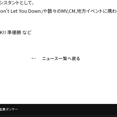
シスタントとして、
 Won’t Let You Down」や数々のMV,CM,地方イベントに携
CK!! 準優勝 など
ニュース一覧へ戻る
re推薦ダンサー