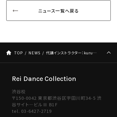
ニュース一覧へ戻る
TOP
NEWS
代講インストラクター：kurumi ＊SAYAKA推薦ダンサー
Rei Dance Collection
渋谷校
〒150-0042 東京都渋谷区宇田川町34-5 渋
谷サイト―ビルⅢ B1F
tel.
03-6427-2719