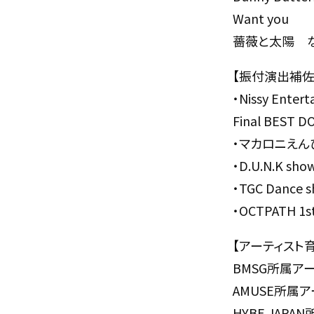
Want you
薔薇と太陽 
【振付演出補佐
・Nissy Entert
Final BEST 
・マカロニえんぴつ 1
・D.U.N.K sh
・TGC Dance s
・OCTPATH 1st
【アーティスト
BMSG所属ア
AMUSE所属ア
HYBE JAPA