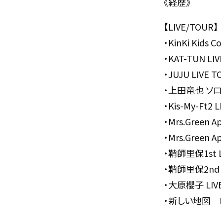
《経歴》
【LIVE/TOUR】
・KinKi Kids C
・KAT-TUN LIV
・JUJU LIVE T
・上田竜也 ソロ
・Kis-My-Ft2 
・Mrs.Green 
・Mrs.Green A
・鞘師里保1st LI
・鞘師里保2nd L
・大原櫻子 LIVE
・新しい地図 NAK