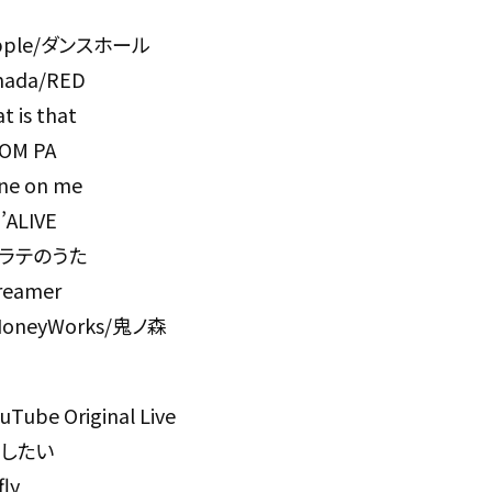
 Apple/ダンスホール
mada/RED
is that
M PA
e on me
’ALIVE
フェラテのうた
dreamer
 HoneyWorks/鬼ノ森
ouTube Original Live
したい
fly