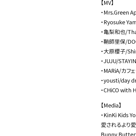
【MV】
・Mrs.Green
・Ryosuke Ya
・亀梨和也/That 
・鞘師里保/DOO
・大原櫻子/Shin
・JUJU/STAYIN
・MARiA/カ
・yousti/day 
・CHiCO with
【Media】
・KinKi Kids Y
愛されるより愛
Bunny Butter