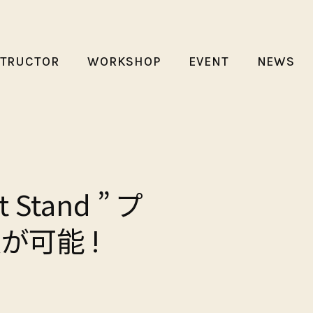
STRUCTOR
WORKSHOP
EVENT
NEWS
t Stand ” プ
が可能 !