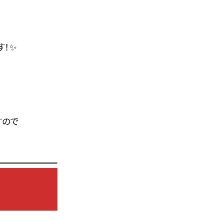
す！✨
すので