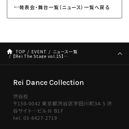
発表会・舞台一覧（ニュース）一覧へ戻る
TOP
EVENT
ニュース一覧
【Rei The Stage vol.15】アサノユーナナンバー〜team Citrus〜 ※5/23更新
Rei Dance Collection
渋谷校
〒150-0042 東京都渋谷区宇田川町34-5 渋
谷サイト―ビルⅢ B1F
tel.
03-6427-2719