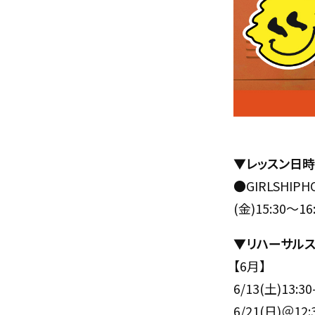
▼レッスン日時
●GIRLSHIP
(金)15:30～
▼リハーサル
【6月】
6/13(土)13
6/21(日)＠12