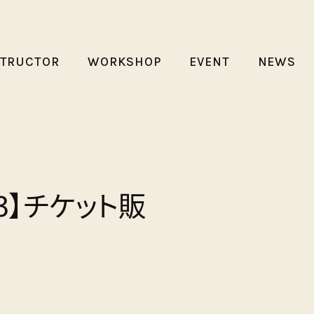
STRUCTOR
WORKSHOP
EVENT
NEWS
l.13】チケット販