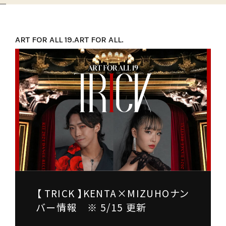
ART FOR ALL 19.
ART FOR ALL.
【 TRICK 】KENTA×MIZUHOナン
バー情報 ※ 5/15 更新