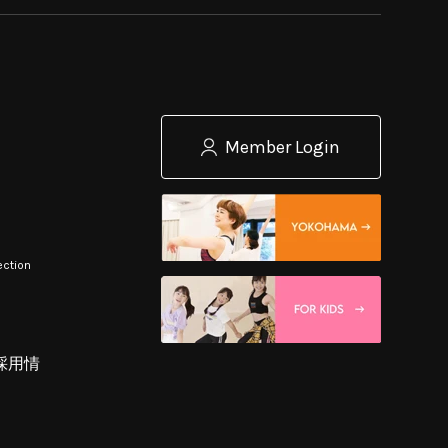
Member Login
ection
採用情