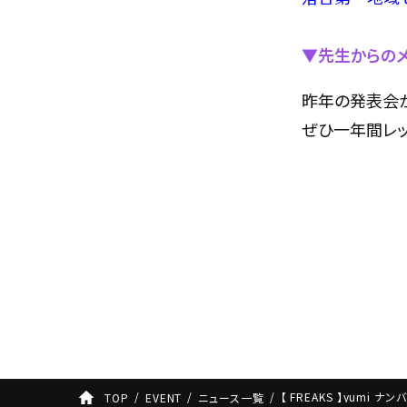
▼先生からの
昨年の発表会
ぜひ一年間レ
【 FREAKS 】yumi ナ
TOP
EVENT
ニュース一覧