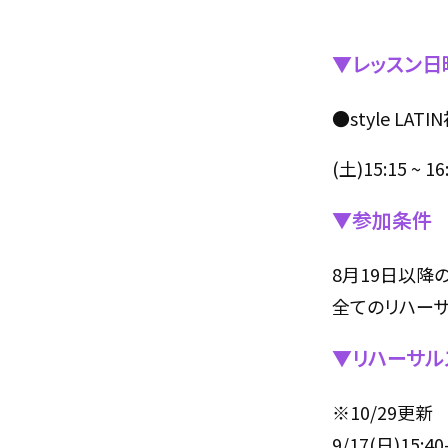
▼レッスン日
●style LATI
(土)15:15 ~
▼参加条件
8月19日以降
全てのリハー
▼リハーサル
※10/29更新
9/17(日)15