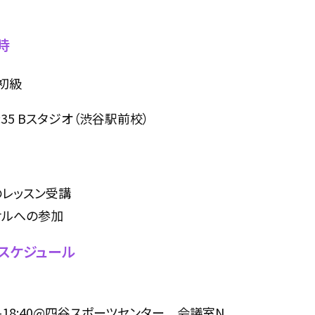
時
N初級
 16:35 Bスタジオ（渋谷駅前校）
のレッスン受講
サルへの参加
スケジュール
:40-18:40@四谷スポーツセンター 会議室N